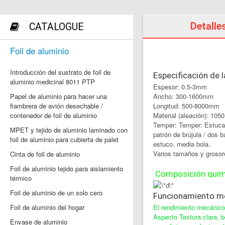
Detalle
CATALOGUE
Foil de aluminio
Introducción del sustrato de foil de
Especificación de 
aluminio medicinal 8011 PTP
Espesor: 0.5-3mm
Papel de aluminio para hacer una
Ancho: 300-1600mm
fiambrera de avión desechable /
Longitud: 500-8000mm
contenedor de foil de aluminio
Material (aleación): 105
Temper: Temper: Estucad
MPET y tejido de aluminio laminado con
patrón de brújula / dos b
foil de aluminio para cubierta de palet
estuco, media bola.
Varios tamaños y grosor
Cinta de foil de aluminio
Foil de aluminio tejido para aislamiento
Composición quími
térmico
Foil de aluminio de un solo cero
Funcionamiento m
Foil de aluminio del hogar
El rendimiento mecánico
Aspecto Textura clara, bo
Envase de aluminio