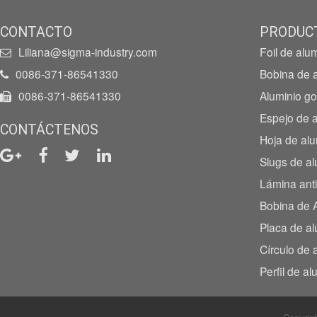
CONTACTO
PRODUC
Liliana@sigma-industry.com
Foil de alu
0086-371-86541330
Bobina de a
0086-371-86541330
Aluminio go
Espejo de a
CONTÁCTENOS
Hoja de alu
Slugs de al
Lámina ant
Bobina de 
Placa de al
Círculo de 
Perfil de al