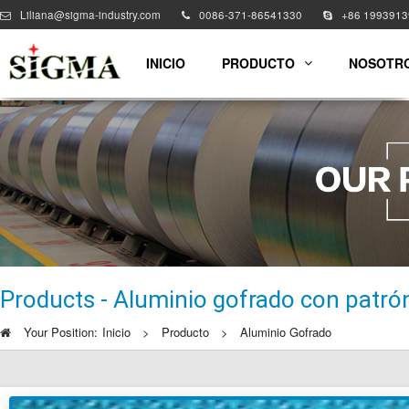
Liliana@sigma-industry.com
0086-371-86541330
+86 199391
INICIO
PRODUCTO
NOSOTR
Products - Aluminio gofrado con patrón
Your Position:
Inicio
>
Producto
>
Aluminio Gofrado